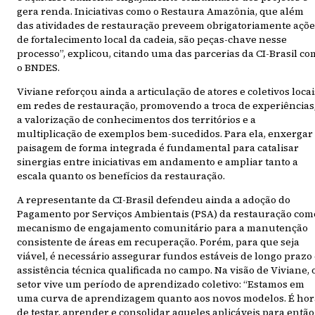
gera renda. Iniciativas como o Restaura Amazônia, que além
das atividades de restauração preveem obrigatoriamente açõe
de fortalecimento local da cadeia, são peças-chave nesse
processo”, explicou, citando uma das parcerias da CI-Brasil co
o BNDES.
Viviane reforçou ainda a articulação de atores e coletivos locai
em redes de restauração, promovendo a troca de experiências
a valorização de conhecimentos dos territórios e a
multiplicação de exemplos bem-sucedidos. Para ela, enxergar
paisagem de forma integrada é fundamental para catalisar
sinergias entre iniciativas em andamento e ampliar tanto a
escala quanto os benefícios da restauração.
A representante da CI-Brasil defendeu ainda a adoção do
Pagamento por Serviços Ambientais (PSA) da restauração com
mecanismo de engajamento comunitário para a manutenção
consistente de áreas em recuperação. Porém, para que seja
viável, é necessário assegurar fundos estáveis de longo prazo
assistência técnica qualificada no campo. Na visão de Viviane, 
setor vive um período de aprendizado coletivo: “Estamos em
uma curva de aprendizagem quanto aos novos modelos. É hor
de testar, aprender e consolidar aqueles aplicáveis para então