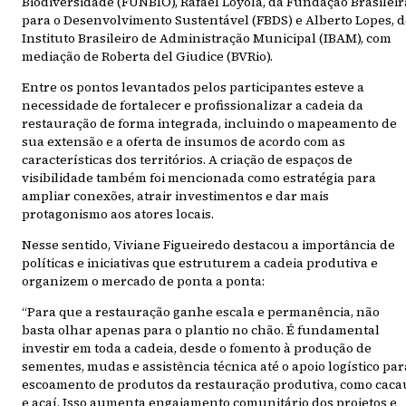
Biodiversidade (FUNBIO), Rafael Loyola, da Fundação Brasileir
para o Desenvolvimento Sustentável (FBDS) e Alberto Lopes, d
Instituto Brasileiro de Administração Municipal (IBAM), com
mediação de Roberta del Giudice (BVRio).
Entre os pontos levantados pelos participantes esteve a
necessidade de fortalecer e profissionalizar a cadeia da
restauração de forma integrada, incluindo o mapeamento de
sua extensão e a oferta de insumos de acordo com as
características dos territórios. A criação de espaços de
visibilidade também foi mencionada como estratégia para
ampliar conexões, atrair investimentos e dar mais
protagonismo aos atores locais.
Nesse sentido, Viviane Figueiredo destacou a importância de
políticas e iniciativas que estruturem a cadeia produtiva e
organizem o mercado de ponta a ponta:
“Para que a restauração ganhe escala e permanência, não
basta olhar apenas para o plantio no chão. É fundamental
investir em toda a cadeia, desde o fomento à produção de
sementes, mudas e assistência técnica até o apoio logístico par
escoamento de produtos da restauração produtiva, como caca
e açaí. Isso aumenta engajamento comunitário dos projetos e