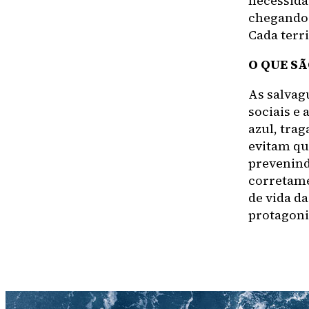
necessida
chegando 
Cada terr
O QUE S
As salvag
sociais e
azul, trag
evitam qu
prevenind
corretame
de vida d
protagoni