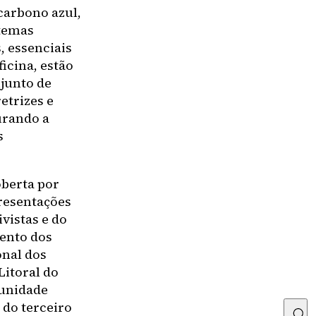
carbono azul,
stemas
 essenciais
icina, estão
junto de
etrizes e
urando a
s
oberta por
resentações
vistas e do
ento dos
onal dos
itoral do
munidade
 do terceiro