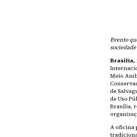
Evento que
sociedade 
Brasília,
Internacio
Meio Ambi
Conservaç
de Salvag
de Uso Pú
Brasília,
organizaç
A oficina
tradicion