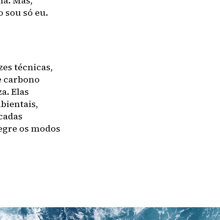
ha. Mas,
 sou só eu.
es técnicas,
e carbono
a. Elas
bientais,
cadas
tegre os modos