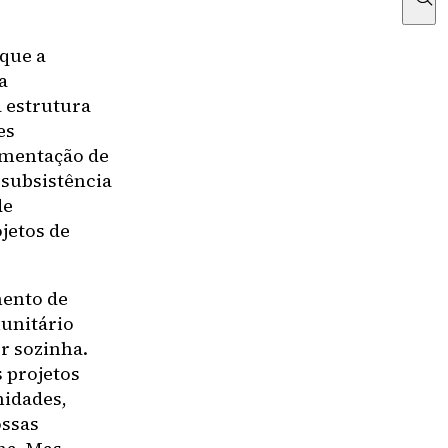
 que a
a
 estrutura
es
ementação de
 subsistência
de
jetos de
mento de
munitário
or sozinha.
 projetos
nidades,
ossas