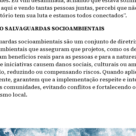
des. Eu vim desanimada, achando que estava sozin
aqui e vendo tantas pessoas juntas, percebi que não
itório tem sua luta e estamos todos conectados”.
ÃO SALVAGUARDAS SOCIOAMBIENTAIS
uardas socioambientais são um conjunto de diretriz
 ambientais que asseguram que projetos, como os d
am benefícios reais para as pessoas e para a naturez
e iniciativas causem danos sociais, culturais ou am
o, reduzindo ou compensando riscos. Quando apli
nte, garantem que a implementação respeite e in
as comunidades, evitando conflitos e fortalecendo o
smo local.