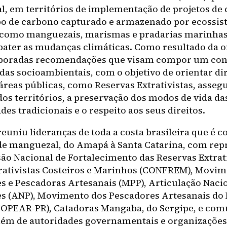
, em territórios de implementação de projetos de 
ipo de carbono capturado e armazenado por ecossi
 como manguezais, marismas e pradarias marinhas,
ater as mudanças climáticas. Como resultado da of
aboradas recomendações que visam compor um con
das socioambientais, com o objetivo de orientar dir
áreas públicas, como Reservas Extrativistas, asseg
dos territórios, a preservação dos modos de vida da
es tradicionais e o respeito aos seus direitos.
euniu lideranças de toda a costa brasileira que é c
 de manguezal, do Amapá à Santa Catarina, com rep
ão Nacional de Fortalecimento das Reservas Extrati
rativistas Costeiros e Marinhos (CONFREM), Movim
s e Pescadoras Artesanais (MPP), Articulação Naci
s (ANP), Movimento dos Pescadores Artesanais do L
OPEAR-PR), Catadoras Mangaba, do Sergipe, e co
além de autoridades governamentais e organizações