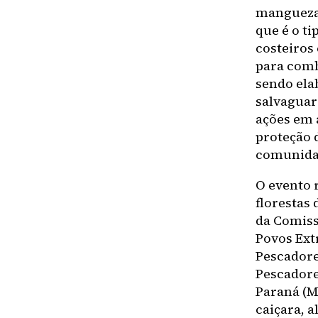
manguezal
que é o t
costeiros
para comb
sendo el
salvaguar
ações em 
proteção 
comunidad
O evento r
florestas
da Comiss
Povos Ext
Pescadore
Pescadore
Paraná (M
caiçara, 