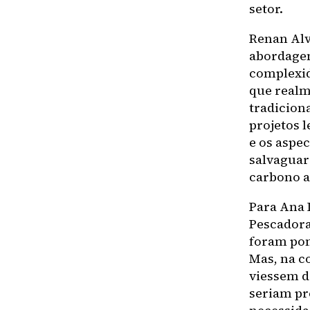
setor.
Renan Alv
abordagem
complexid
que realm
tradicion
projetos 
e os aspec
salvaguar
carbono a
Para Ana 
Pescadora
foram pont
Mas, na c
viessem d
seriam pr