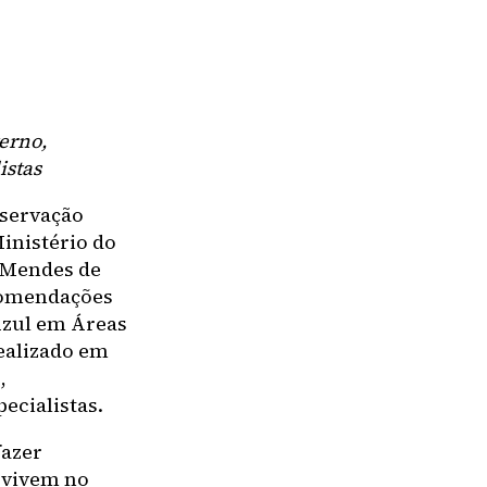
erno,
istas
onservação
Ministério do
 Mendes de
comendações
Azul em Áreas
ealizado em
,
ecialistas.
fazer
 vivem no