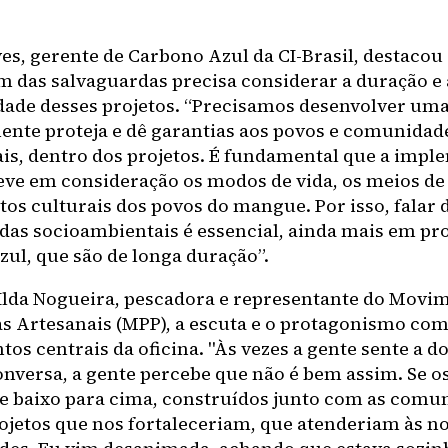
es, gerente de Carbono Azul da CI-Brasil, destacou
 das salvaguardas precisa considerar a duração e 
ade desses projetos. “Precisamos desenvolver uma
ente proteja e dê garantias aos povos e comunidad
ais, dentro dos projetos. É fundamental que a impl
leve em consideração os modos de vida, os meios de
tos culturais dos povos do mangue. Por isso, falar 
das socioambientais é essencial, ainda mais em pro
zul, que são de longa duração”.
Ilda Nogueira, pescadora e representante do Movi
s Artesanais (MPP), a escuta e o protagonismo co
os centrais da oficina. "Às vezes a gente sente a d
onversa, a gente percebe que não é bem assim. Se os
e baixo para cima, construídos junto com as comu
ojetos que nos fortaleceriam, que atenderiam às n