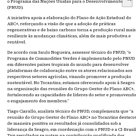
o Programa das Nações Unidas para o Desenvolvimento
(PNUD).
A iniciativa apoia a elaboração do Plano de Ação Estadual do
ABC+, reforçando a visão de que a adoção de práticas
regenerativas e de baixo carbono torna a produção rural mais
resiliente às mudanças climáticas, além de mais produtiva e
rentável.
De acordo com Saulo Nogueira, assessor técnico do PNUD, “o
Programa de Commodities Verdes é implementado pelo PNUD
em diferentes países tropicais do mundo para desenvolver
plataformas de colaboração entre os atores relacionados aos
respectivos setores agrícolas, visando promover a produção
sustentável. No Tocantins, estamos oferecendo apoio à Seagro
na organização das reuniões do Grupo Gestor do Plano ABC+,
fortalecendo as capacidades de líderes do setor e promovend
o engajamento dos membros.”
Tiago Ciarallo, analista técnico do PNUD, complementa que “a
reunião do Grupo Gestor do Plano ABC+ no Tocantins destaco
de maneira positiva os resultados já consolidados sob a
liderança da Seagro, em coordenação com o PNUD e a CI-Brasil
Tais resultados se notam na contribuição qualificada dos