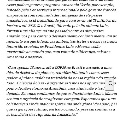
essas podem gerar: o programa Amazonia Verde, por exemplo,
lançado pela Conservação Internacional e pelo governo francês
em parceria com comunidades indígenas de sete países
amazônicos, está trabalhando para conservar até 73 milhões de
hectares até 2025. Já o Brasil, liderado pelo Presidente Lula,
formou uma aliança no ano passado entre os oito países
amazônicos para conter o desmatamento conjuntamente. Em u
momento em que lideranças ambientais fortes e decisivas nunc
foram tão cruciais, os Presidentes Lula e Macron estão
mostrando ao mundo que, com vontade e liderança, salvar a
Amazônia é possível.
“Com apenas 18 meses até a COP30 no Brasil e em meio a uma
década decisiva do planeta, reuniões bilaterais como essas
podem ajudar a moldar a trajetória da nossa região e do mundo
todo. A ciência é clara - e urgente: estamos nos aproximando do
ponto de não-retorno na Amazônia, mas ainda não é tarde
demais. Estamos confiantes de que os Presidentes Lula e Macro
sentem a urgência de se agir com coragem. Esperamos que uma
colaboração ainda maior inspire uma onda global de apoio, pa
que as gerações futuras, em todo o mundo, possam continuar a
se beneficiar das riquezas da Amazônia.”