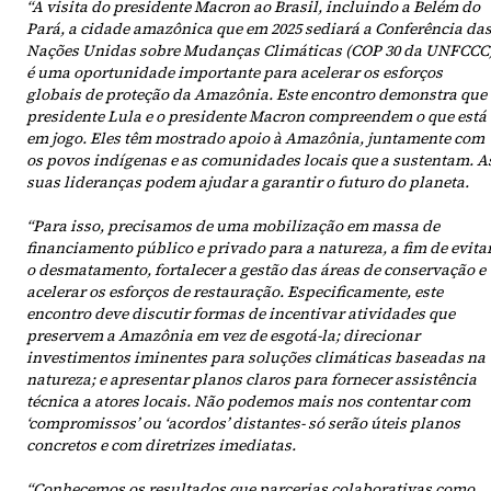
“A visita do presidente Macron ao Brasil, incluindo a Belém do
Pará, a cidade amazônica que em 2025 sediará a Conferência da
Nações Unidas sobre Mudanças Climáticas (COP 30 da UNFCCC)
é uma oportunidade importante para acelerar os esforços
globais de proteção da Amazônia. Este encontro demonstra que
presidente Lula e o presidente Macron compreendem o que está
em jogo. Eles têm mostrado apoio à Amazônia, juntamente com
os povos indígenas e as comunidades locais que a sustentam. A
suas lideranças podem ajudar a garantir o futuro do planeta.
“Para isso, precisamos de uma mobilização em massa de
financiamento público e privado para a natureza, a fim de evita
o desmatamento, fortalecer a gestão das áreas de conservação e
acelerar os esforços de restauração. Especificamente, este
encontro deve discutir formas de incentivar atividades que
preservem a Amazônia em vez de esgotá-la; direcionar
investimentos iminentes para soluções climáticas baseadas na
natureza; e apresentar planos claros para fornecer assistência
técnica a atores locais. Não podemos mais nos contentar com
‘compromissos’ ou ‘acordos’ distantes- só serão úteis planos
concretos e com diretrizes imediatas.
“Conhecemos os resultados que parcerias colaborativas como