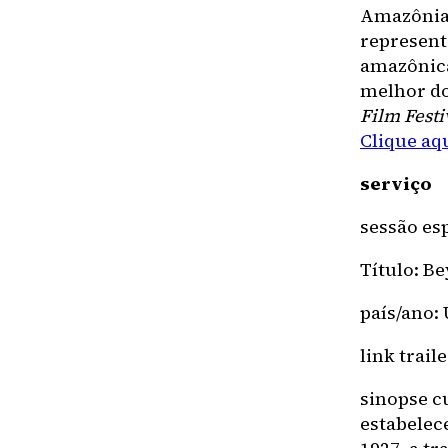
Amazônia,
represent
amazônica
melhor d
Film Festi
Clique aq
serviço
sessão es
Título: B
país/ano:
link trail
sinopse c
estabelec