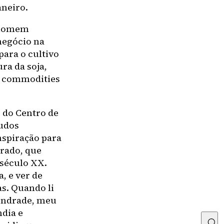
aneiro.
o homem
negócio na
para o cultivo
ra da soja,
as commodities
r do Centro de
tudos
nspiração para
rado, que
 século XX.
, e ver de
as. Quando li
 Andrade, meu
ndia e