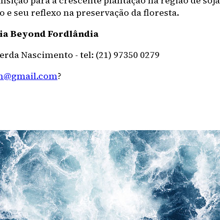
ansição para a crescente plantação na região de soj
 e seu reflexo na preservação da floresta.
ia Beyond Fordlândia
rda Nascimento - tel: (21) 97350 0279
ln@gmail.com
?