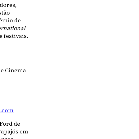
dores,
stão
rêmio de
ernational
 festivais.
 de Cinema
a.com
 Ford de
Tapajós em