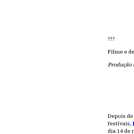
???
Filme e d
Produção 
Depois de
festivais,
dia 14 de