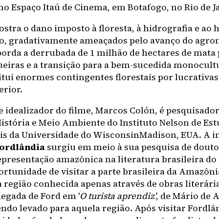
no Espaço Itaú de Cinema, em Botafogo, no Rio de J
ostra o dano imposto à floresta, à hidrografia e a
, gradativamente ameaçados pelo avanço do agro
borda a derrubada de 1 milhão de hectares de mata 
ueiras e a transição para a bem-sucedida monocultu
itui enormes contingentes florestais por lucrativ
erior.
 e idealizador do filme, Marcos Colón, é pesquisado
História e Meio Ambiente do Instituto Nelson de Es
s da Universidade do WisconsinMadison, EUA. A i
ordlândia
surgiu em meio à sua pesquisa de douto
representação amazônica na literatura brasileira do
ortunidade de visitar a parte brasileira da Amazônia
 região conhecida apenas através de obras literári
hegada de Ford em '
O turista aprendiz'
, de Mário de
endo levado para aquela região. Após visitar Fordlâ