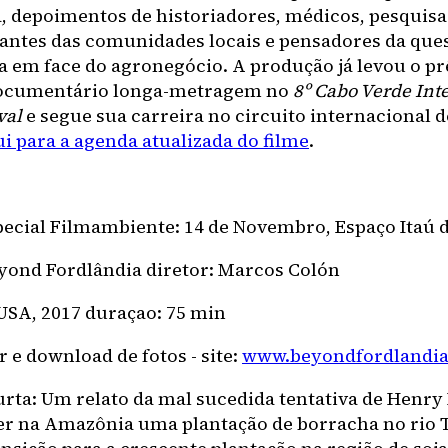
 depoimentos de historiadores, médicos, pesquisa
antes das comunidades locais e pensadores da que
 em face do agronegócio. A produção já levou o p
ocumentário longa-metragem no
8º Cabo Verde Int
val
e segue sua carreira no circuito internacional de
ui para a agenda atualizada do filme
.
pecial Filmambiente: 14 de Novembro, Espaço Itaú
eyond Fordlândia diretor: Marcos Colón
 USA, 2017 duraçao: 75 min
er e download de fotos - site:
www.beyondfordlandi
urta: Um relato da mal sucedida tentativa de Henry
er na Amazônia uma plantação de borracha no rio 