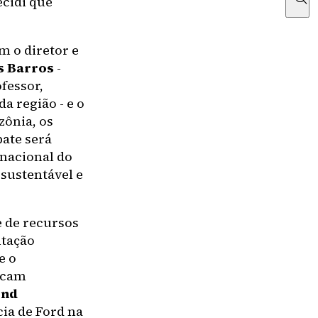
ecidi que
m o diretor e
s Barros
-
fessor,
a região - e o
zônia, os
ate será
rnacional do
 sustentável e
e de recursos
ntação
e o
locam
ond
ia de Ford na