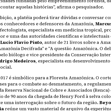
 cidades fundadas pelo empreendimento fordista, d
contar aquelas histórias", afirma o pesquisador.
bição, a platéia poderá tirar dúvidas e conversar co
os conhecedores e defensores da Amazônia,
Marcu
ectologista, especialista em medicina tropical, pro
r e uma das autoridades científicas e intelectuais d
a
Lucio Flavio Pinto
, autor de 21 livros sobre a Ama
Amazônia Decifrada" e "A questão Amazônica. O deb
elo biólogo e vice-presidente da Conservação Inte
drigo Medeiros
, especialista em desenvolvimento
ocial.
2017 é simbólico para a Floresta Amazônica. O cort
es para o combate ao desmatamento, a regulame
da Reserva Nacional de Cobre e Associados (Renca) 
io de 90 anos da chegada de Henry Ford à selva co
 uma interrogação sobre o futuro da região.
Bey
ia
reúne um vasto material de arquivo da experiênc