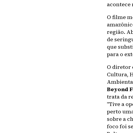
acontece 
O filme m
amazônico
região. A
de sering
que subst
para o ext
O diretor
Cultura, 
Ambientai
Beyond F
trata da 
"Tive a op
perto uma
sobre a c
foco foi s