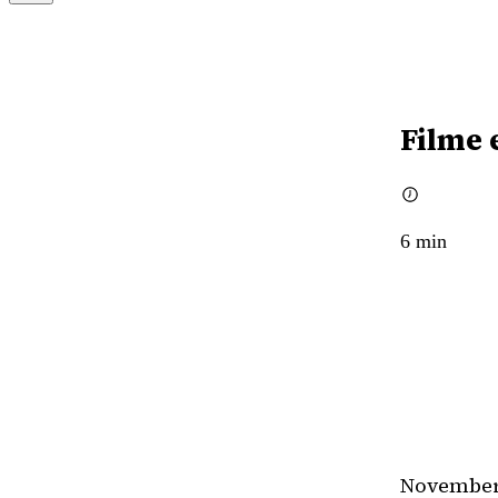
Filme 
6
min
November 