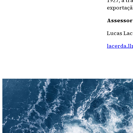
1927, a tr
exportação
Assessor
Lucas Lace
lacerda.l