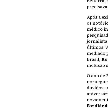
Belterra,
precisava 
Após a exi
os notóri
médico inf
pesquisado
jornalist
últimos "
mediado p
Brasil,
Ro
inclusão s
O ano de 
noruegues
duvidosa 
aniversár
novamente
Fordlând