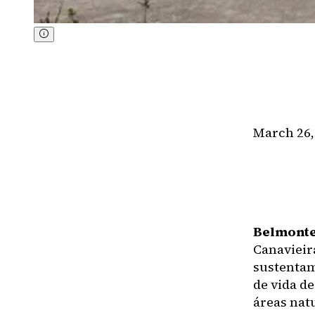
March 26,
Belmonte 
Canavieir
sustentam
de vida d
áreas nat