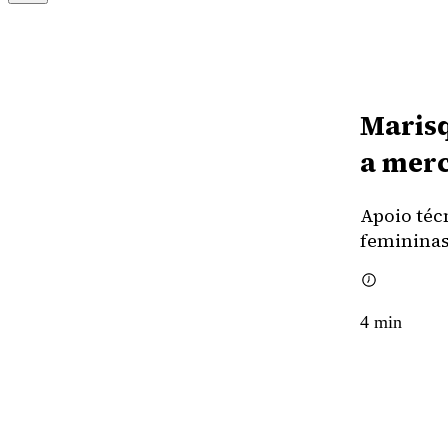
Marisq
a merc
Apoio téc
femininas
4
min