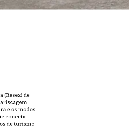
a (Resex) de
 mariscagem
ura e os modos
ue conecta
ios de turismo