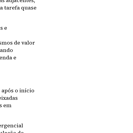
as adjacentes,
a tarefa quase
s e
s
smos de valor
cando
enda e
após o início
eixadas
s em
ergencial
culação de