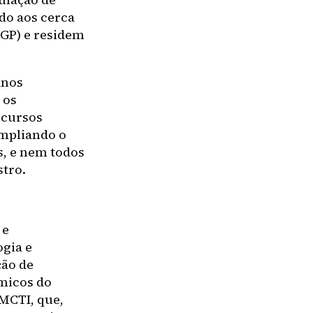
do aos cerca
RGP) e residem
anos
 os
ecursos
Ampliando o
s, e nem todos
stro.
 e
ogia e
ção de
micos do
 MCTI, que,