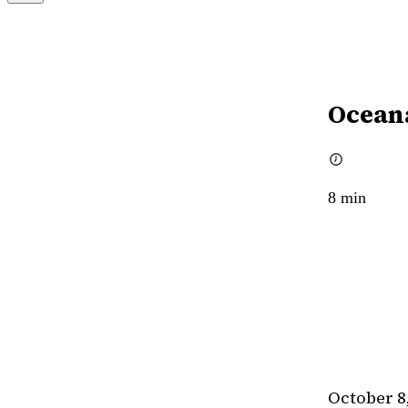
Oceana
8
min
October 8