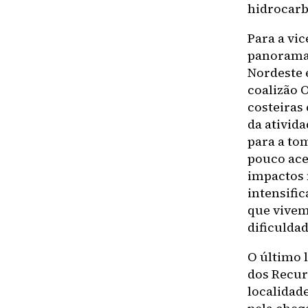
hidrocarb
Para a vi
panorama 
Nordeste 
coalizão 
costeiras
da ativid
para a to
pouco ace
impactos 
intensifi
que vivem
dificulda
O último 
dos Recur
localidad