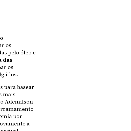
ão
ar os
as pelo óleo e
a das
ar os
gá-los.
s para basear
s mais
ogo Ademilson
derramamento
demia por
novamente a
possível