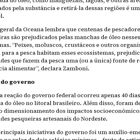
ada do óleo, como manguezais, lagoas, e outras áre
dos pela substância e retirá-la dessas regiões é um
l.
-geral da Oceana lembra que centenas de pescadore
ras são prejudicados pelas manchas de óleo nesse
mas. “Peixes, moluscos, crustáceos e outros organi
 para a pesca habitam esses ecossistemas, prejudi
es que fazem da pesca uma (ou a única) fonte de r
cia alimentar”, declara Zamboni.
 do governo
a reação do governo federal ocorreu apenas 40 dias 
 do óleo no litoral brasileiro. Além disso, foram d
no dimensionamento dos impactos socioeconômico
es pesqueiras artesanais do Nordeste.
rincipais iniciativas do governo foi um auxílio-em
 no valor de dois salários mínimos – fruto da arti