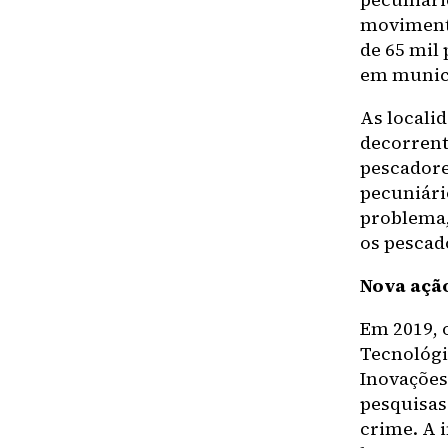
movimento
de 65 mil
em municí
As locali
decorrent
pescadore
pecuniári
problema,
os pescad
Nova açã
Em 2019, 
Tecnológi
Inovações 
pesquisas
crime. A 