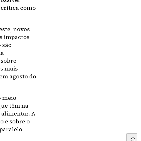
 crítica como
este, novos
Os impactos
 são
da
 sobre
s mais
 em agosto do
o meio
que têm na
a alimentar. A
o e sobre o
paralelo