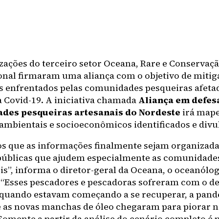
zações do terceiro setor Oceana, Rare e Conservaç
onal firmaram uma aliança com o objetivo de mitig
 enfrentados pelas comunidades pesqueiras afetad
a Covid-19. A iniciativa chamada
Aliança em defes
des pesqueiras artesanais do Nordeste
irá mape
ambientais e socioeconômicos identificados e divul
 que as informações finalmente sejam organizada
 públicas que ajudem especialmente as comunidade
is”, informa o diretor-geral da Oceana, o oceanól
“Esses pescadores e pescadoras sofreram com o 
, quando estavam começando a se recuperar, a pan
e as novas manchas de óleo chegaram para piorar 
 Somente a partir da análise do cenário completo é 