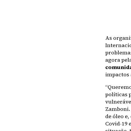
As organi
Internaci
problemas
agora pel
comunida
impactos 
“Queremos
políticas
vulneráve
Zamboni. 
de óleo e
Covid-19 
situação.