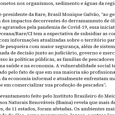
onetos nos organismos, sedimento e águas da regi
ce-presidente da Rare, Brasil Monique Galvão, “ao g
dos impactos decorrentes do derramamento de ól
e agravados pela pandemia de Covid-19, essa iniciat
Oceana/Rare/CI tem a expectativa de subsidiar as 
 com informações atualizadas sobre o território p
ade pesqueira com maior segurança, além de sistem
mada de decisão junto ao judiciário, governo e mer
sso às políticas públicas, as famílias de pescadore
na saúde e na economia. A vulnerabilidade social t
cado pelo fato de que em sua maioria são profissio
 da economia informal e atualmente enfrentam m
de em comercializar sua produção de pescados”.
levantamento feito pelo Instituto Brasileiro do Me
sos Naturais Renováveis (Ibama) revela que mais d
es, de 11 estados, foram afetadas. Os ambientes ma