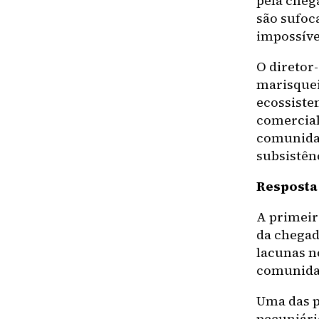
pela cheg
são sufoca
impossíve
O diretor
marisquei
ecossiste
comercial
comunidad
subsistên
Resposta
A primeir
da chegada
lacunas 
comunidad
Uma das p
pecuniário