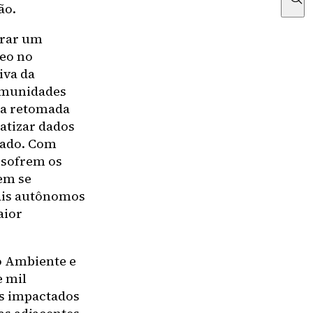
ão.
erar um
eo no
iva da
comunidades
ara retomada
atizar dados
cado. Com
s sofrem os
em se
nais autônomos
aior
io Ambiente e
e mil
is impactados