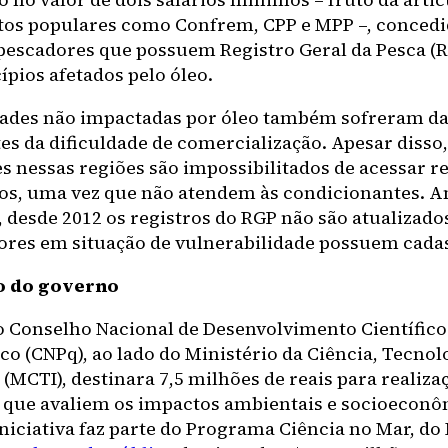
s populares como Confrem, CPP e MPP –, concedi
 pescadores que possuem Registro Geral da Pesca (
pios afetados pelo óleo.
dades não impactadas por óleo também sofreram d
es da dificuldade de comercialização. Apesar disso,
s nessas regiões são impossibilitados de acessar r
os, uma vez que não atendem às condicionantes. 
 desde 2012 os registros do RGP não são atualizado
ores em situação de vulnerabilidade possuem cada
o do governo
o Conselho Nacional de Desenvolvimento Científico
co (CNPq), ao lado do Ministério da Ciência, Tecnol
(MCTI), destinara 7,5 milhões de reais para realiza
 que avaliem os impactos ambientais e socioeconô
iniciativa faz parte do Programa Ciência no Mar, do