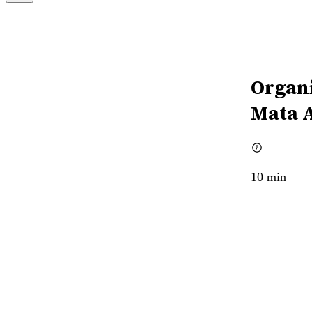
Organi
Mata A
10
min