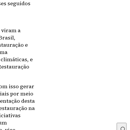
es seguidos
 viram a
Brasil,
stauração e
uma
climáticas, e
Restauração
com isso gerar
iais por meio
mentação desta
Restauração na
iciativas
 um
, vice-