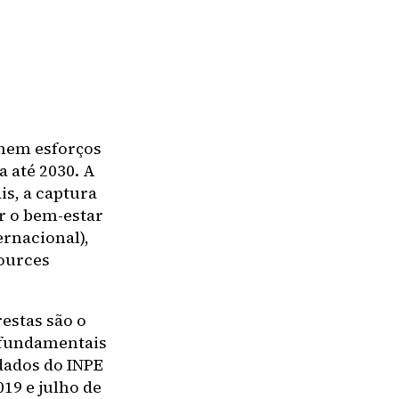
unem esforços
a até 2030. A
is, a captura
r o bem-estar
ernacional),
sources
restas são o
o fundamentais
dados do INPE
019 e julho de