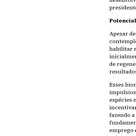
president
Potencial
Apesar de
contemple
habilitar 
inicialme
de regene
resultado
Esses bio
impulsion
espécies n
incentivar
fazendo a
fundament
emprego e