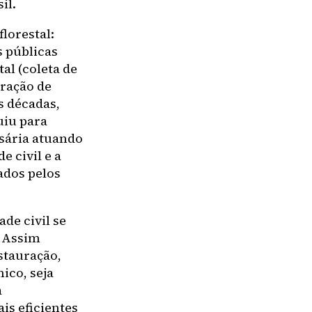
il.
lorestal:
s públicas
tal (coleta de
uração de
s décadas,
uiu para
ssária atuando
e civil e a
ados pelos
de civil se
. Assim
stauração,
ico, seja
a
is eficientes