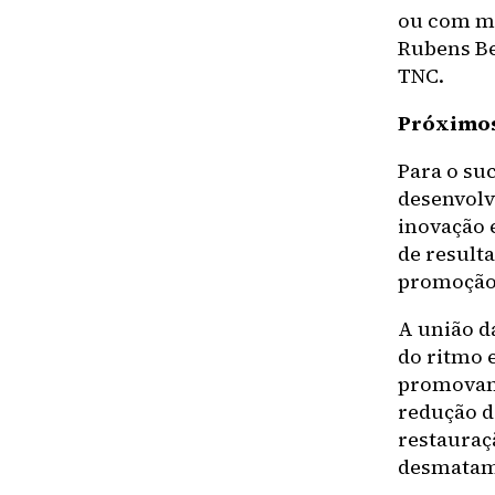
ou com mo
Rubens Be
TNC.
Próximos
Para o suc
desenvolv
inovação 
de result
promoção 
A união d
do ritmo 
promovam 
redução d
restauraç
desmatam