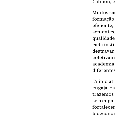
Calmon, c
Muitos são
formação d
eficiente,
sementes,
qualidade
cada insti
destravar
coletivame
academia 
diferentes
“A iniciat
engaja tr
trazemos 
seja enga
fortalece
bioeconom