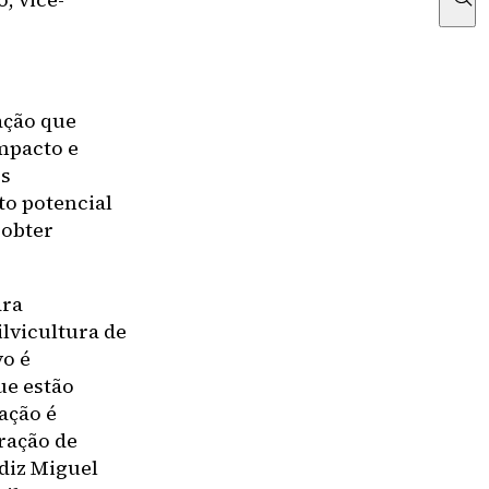
ação que
mpacto e
os
to potencial
 obter
ara
lvicultura de
vo é
ue estão
ação é
ração de
diz Miguel