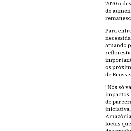
2020 o de
de aument
remanesc
Para enfr
necessidad
atuando pa
reflorest
important
os próxim
de Ecossi
“Nós só v
impactos 
de parcer
iniciativa
Amazônia, 
locais qu
desenvolv