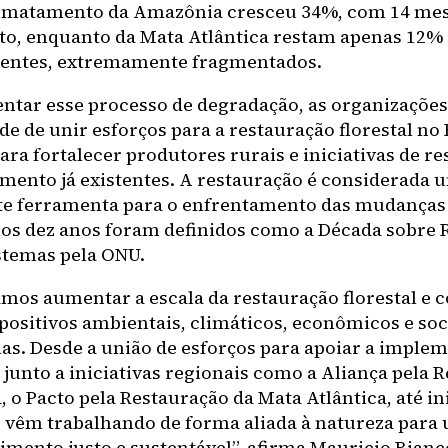
smatamento da Amazônia cresceu 34%, com 14 mes
o, enquanto da Mata Atlântica restam apenas 12%
entes, extremamente fragmentados.
entar esse processo de degradação, as organizações
e de unir esforços para a restauração florestal no 
ra fortalecer produtores rurais e iniciativas de re
amento já existentes. A restauração é considerada 
e ferramenta para o enfrentamento das mudanças 
os dez anos foram definidos como a Década sobre 
stemas pela ONU.
amos aumentar a escala da restauração florestal e 
positivos ambientais, climáticos, econômicos e soc
ias. Desde a união de esforços para apoiar a imple
, junto a iniciativas regionais como a Aliança pela 
o Pacto pela Restauração da Mata Atlântica, até in
e vêm trabalhando de forma aliada à natureza para
imento justo e sustentável”, afirma Mauricio Bianco