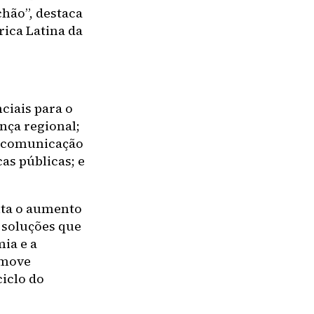
hão”, destaca
ica Latina da
nciais para o
nça regional;
; comunicação
as públicas; e
lita o aumento
 soluções que
ia e a
omove
iclo do