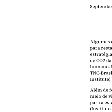
September
Algumas d
para rest
estratégi
de CO2 da
humano. F
TNC-Brasi
Institute
Além de fo
meio de v
para a es
(Instituto