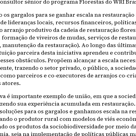
onsultor sênior do programa Florestas do WRI Bras
 os gargalos para se ganhar escala na restauração f
e lideranças locais, recursos financeiros, política
 o arranjo produtivo da cadeia de restauração flores
 formação de viveiros de mudas, serviços de resta
, manutenção da restauração). Ao longo das última
tuição parceira desta iniciativa aprendeu e contrib
 esses obstáculos. Propõem alcançar a escala nece
nte, trazendo o setor privado, o público, a sociedad
como parceiros e co-executores de arranjos co-cri
 atores.
iva é importante exemplo de união, em que a socieda
azendo sua experiência acumulada em restauração
soluções para os gargalos e ganhamos escala na re
jando o produtor rural com modelos de viés econôm
ndo os produtos da sociobiodiversidade por meio d
ia, seja na implementação de políticas públicas ma