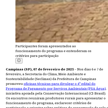
Participantes foram apresentados ao
funcionamento do programa e entenderam os
critérios para participação
Campinas (SP), 07 de fevereiro de 2025
– Nos dias 6 e 7 de
fevereiro, a Secretaria do Clima, Meio Ambiente e
Sustentabilidade (Seclimas) da Prefeitura de Campinas
promoveu
oficinas técnicas para divulgar o 4º edital do
Programa de Pagamento por Serviços Ambientais (PSA Água)
,
iniciativa apoiada pela Conservação Internacional (CI-Brasil).
Os encontros reuniram produtores rurais para apresentar o
funcionamento do programa, esclarecer critérios de
participação e orientar sobre práticas de conservação do solo 