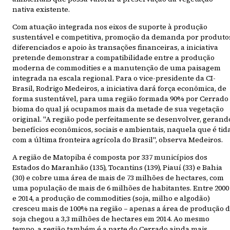
nativa existente.
Com atuação integrada nos eixos de suporte à produção
sustentável e competitiva, promoção da demanda por produto
diferenciados e apoio às transações financeiras, a iniciativa
pretende demonstrar a compatibilidade entre a produção
moderna de commodities e a manutenção de uma paisagem
integrada na escala regional. Para o vice-presidente da CI-
Brasil, Rodrigo Medeiros, a iniciativa dará força econômica, de
forma sustentável, para uma região formada 90% por Cerrado
bioma do qual já ocupamos mais da metade de sua vegetação
original. "A região pode perfeitamente se desenvolver, gerand
benefícios econômicos, sociais e ambientais, naquela que é tid
com a última fronteira agrícola do Brasil", observa Medeiros.
A região de Matopiba é composta por 337 municípios dos
Estados do Maranhão (135), Tocantins (139), Piauí (33) e Bahia
(30) e cobre uma área de mais de 73 milhões de hectares, com
uma população de mais de 6 milhões de habitantes. Entre 2000
e 2014, a produção de commodities (soja, milho e algodão)
cresceu mais de 100% na região – apenas a área de produção 
soja chegou a 3,3 milhões de hectares em 2014. Ao mesmo
tempo, a região também é a parte do Cerrado ainda mais