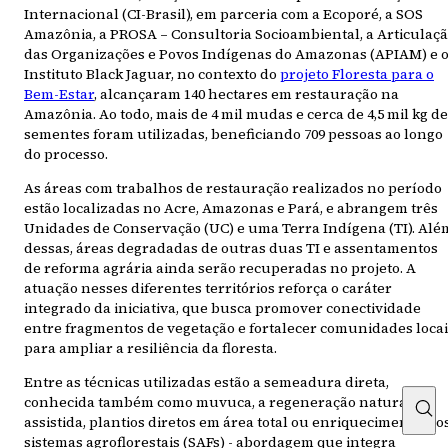
Internacional (CI-Brasil), em parceria com a Ecoporé, a SOS
Amazônia, a PROSA – Consultoria Socioambiental, a Articulaç
das Organizações e Povos Indígenas do Amazonas (APIAM) e 
Instituto Black Jaguar, no contexto do
projeto Floresta para o
Bem-Estar
, alcançaram 140 hectares em restauração na
Amazônia. Ao todo, mais de 4 mil mudas e cerca de 4,5 mil kg de
sementes foram utilizadas, beneficiando 709 pessoas ao longo
do processo.
As áreas com trabalhos de restauração realizados no período
estão localizadas no Acre, Amazonas e Pará, e abrangem três
Unidades de Conservação (UC) e uma Terra Indígena (TI). Alé
dessas, áreas degradadas de outras duas TI e assentamentos
de reforma agrária ainda serão recuperadas no projeto. A
atuação nesses diferentes territórios reforça o caráter
integrado da iniciativa, que busca promover conectividade
entre fragmentos de vegetação e fortalecer comunidades locai
para ampliar a resiliência da floresta.
Entre as técnicas utilizadas estão a semeadura direta,
conhecida também como muvuca, a regeneração natural
assistida, plantios diretos em área total ou enriquecimento e o
sistemas agroflorestais (SAFs) - abordagem que integra