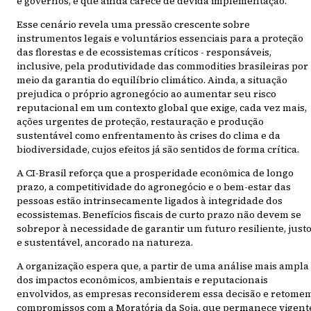
e governos, e que ainda carece de devida implementação.
Esse cenário revela uma pressão crescente sobre
instrumentos legais e voluntários essenciais para a proteção
das florestas e de ecossistemas críticos - responsáveis,
inclusive, pela produtividade das commodities brasileiras por
meio da garantia do equilíbrio climático. Ainda, a situação
prejudica o próprio agronegócio ao aumentar seu risco
reputacional em um contexto global que exige, cada vez mais,
ações urgentes de proteção, restauração e produção
sustentável como enfrentamento às crises do clima e da
biodiversidade, cujos efeitos já são sentidos de forma crítica.
A CI-Brasil reforça que a prosperidade econômica de longo
prazo, a competitividade do agronegócio e o bem-estar das
pessoas estão intrinsecamente ligados à integridade dos
ecossistemas. Benefícios fiscais de curto prazo não devem se
sobrepor à necessidade de garantir um futuro resiliente, just
e sustentável, ancorado na natureza.
A organização espera que, a partir de uma análise mais ampla
dos impactos econômicos, ambientais e reputacionais
envolvidos, as empresas reconsiderem essa decisão e retome
compromissos com a Moratória da Soja, que permanece vigent