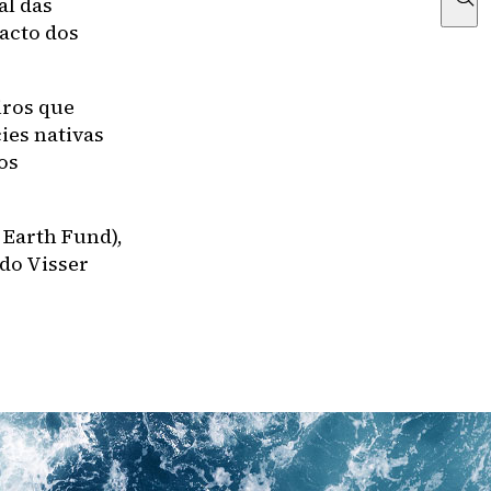
al das
acto dos
iros que
ies nativas
os
 Earth Fund),
ndo Visser