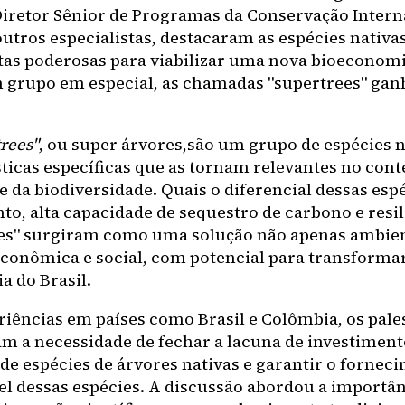
iretor Sênior de Programas da Conservação Interna
 outros especialistas, destacaram as espécies nativ
as poderosas para viabilizar uma nova bioeconomia
m grupo em especial, as chamadas "supertrees" ga
rees"
, ou super árvores,são um grupo de espécies 
sticas específicas que as tornam relevantes no cont
e da biodiversidade. Quais o diferencial dessas esp
to, alta capacidade de sequestro de carbono e resil
es" surgiram como uma solução não apenas ambien
onômica e social, com potencial para transformar
a do Brasil.
iências em países como Brasil e Colômbia, os pale
am a necessidade de fechar a lacuna de investiment
de espécies de árvores nativas e garantir o fornec
el dessas espécies. A discussão abordou a importân