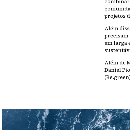
combinar 
comunidad
projetos 
Além diss
precisam 
em larga 
sustentáv
Além de M
Daniel Pi
(Re.green)