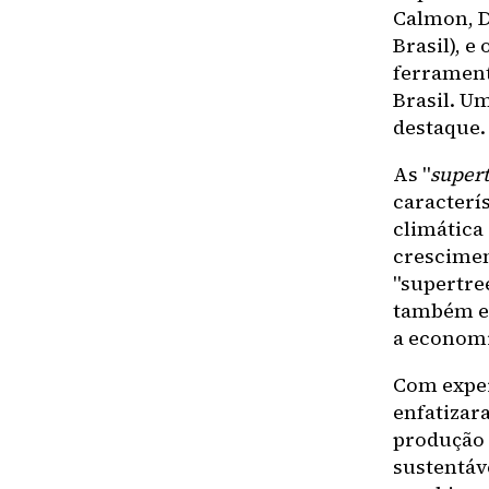
Calmon, D
Brasil), e
ferrament
Brasil. U
destaque.
As "
supert
caracterí
climática 
crescimen
"supertre
também ec
a economi
Com exper
enfatizar
produção 
sustentáv