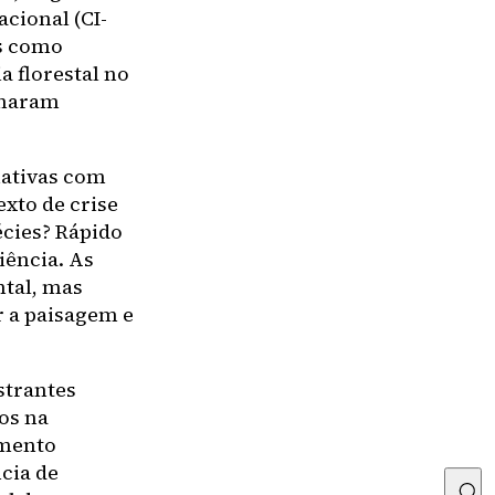
cional (CI-
as como
 florestal no
nharam
nativas com
exto de crise
écies? Rápido
iência. As
tal, mas
 a paisagem e
strantes
os na
imento
cia de