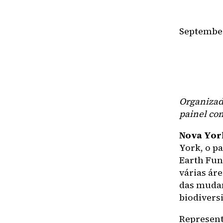
September
Organizad
painel con
Nova York
York, o p
Earth Fun
várias áre
das mudan
biodivers
Represent