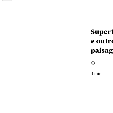
Supert
e outr
paisag
3
min