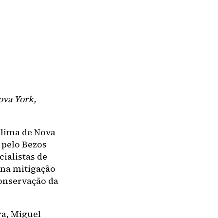
ova York,
lima de Nova
 pelo Bezos
ialistas de
s na mitigação
onservação da
ra, Miguel