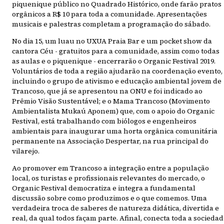
piquenique público no Quadrado Histórico, onde farão pratos
orgânicos a R$ 10 para toda a comunidade. Apresentações
musicais e palestras completam a programação do sábado.
No dia 15, um luau no UXUA Praia Bar e um pocket show da
cantora Céu - gratuitos para a comunidade, assim como todas
as aulas e o piquenique - encerrarão o Organic Festival 2019.
Voluntários de toda a região ajudarão na coordenação evento,
incluindo o grupo de ativismo e educação ambiental jovem de
Trancoso, que já se apresentou na ONU e foi indicado ao
Prêmio Visão Sustentável; e o Mama Trancoso (Movimento
Ambientalista Mukaú Aponem) que, com o apoio do Organic
Festival, está trabalhando com biólogos e engenheiros
ambientais para inaugurar uma horta orgânica comunitária
permanente na Associação Despertar, na rua principal do
vilarejo. ​
Ao promover em Trancoso a integração entre a população
local, os turistas e profissionais relevantes do mercado, o
Organic Festival democratiza e integra a fundamental
discussão sobre como produzimos e o que comemos. Uma
verdadeira troca de saberes de natureza didática, divertida e
real, da qual todos façam parte. Afinal, conecta toda a socieda