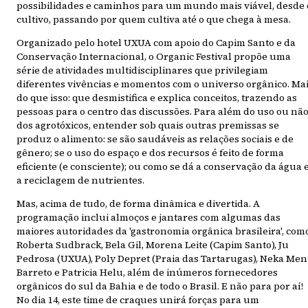
possibilidades e caminhos para um mundo mais viável, desde 
cultivo, passando por quem cultiva até o que chega à mesa.
Organizado pelo hotel UXUA com apoio do Capim Santo e da
Conservação Internacional, o Organic Festival propõe uma
série de atividades multidisciplinares que privilegiam
diferentes vivências e momentos com o universo orgânico. Ma
do que isso: que desmistifica e explica conceitos, trazendo as
pessoas para o centro das discussões. Para além do uso ou nã
dos agrotóxicos, entender sob quais outras premissas se
produz o alimento: se são saudáveis as relações sociais e de
gênero; se o uso do espaço e dos recursos é feito de forma
eficiente (e consciente); ou como se dá a conservação da água 
a reciclagem de nutrientes.
Mas, acima de tudo, de forma dinâmica e divertida. A
programação inclui almoços e jantares com algumas das
maiores autoridades da 'gastronomia orgânica brasileira', com
Roberta Sudbrack, Bela Gil, Morena Leite (Capim Santo), Ju
Pedrosa (UXUA), Poly Depret (Praia das Tartarugas), Neka Men
Barreto e Patricia Helu, além de inúmeros fornecedores
orgânicos do sul da Bahia e de todo o Brasil. E não para por aí!
No dia 14, este time de craques unirá forças para um