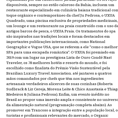
disponíveis, sempre no estilo caloroso da Bahia, incluem um
restaurante especializado em culinária baiana tradicional co
toque orgânico e contemporâneo da chef Ju Pedrosa, o UXUA
Quadrado, uma piscina exclusiva de propriedades medicinais,
um lounge e um restaurante na praia construído com o uso d
antigos barcos de pesca, o UXUA Praia. Os tratamentos do spa
são inspirados nas tradições locais e foram destacados em
importantes publicações internacionais, como National
Geographic e Vogue USA, que se referem a ele "como o melhor
SPA para uma escapada romântica". O UXUA foi premiado em
2019 com um lugar na prestigiosa Lista de Ouro Condé Nast
Traveler, os 78 melhores hotéis e resorts do mundo, e foi
escolhido como finalista do Prêmio Visão Sustentável pela
Brazilian Luxury Travel Association. até jantares a quatros
mãos comandados por chefs que têm nos ingredientes
artesanais verdadeiros alicerces de suas cozinhas (Roberta
Sudbrack & Liz Cereja, Morena Leite & Chico Anastasia e Thiag
Medeiros & Juliana Pedrosa). Enfim, um evento inédito no
Brasil ao propor uma imersão ampla e consistente no univers
da alimentação natural (programação completa abaixo). Ao
promover em Trancoso a integração entre a população local, o
turistas e profissionais relevantes do mercado, o Organic