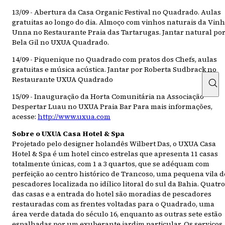
13/09 - Abertura da Casa Organic Festival no Quadrado. Aulas
gratuitas ao longo do dia. Almoço com vinhos naturais da Vin
Unna no Restaurante Praia das Tartarugas. Jantar natural po
Bela Gil no UXUA Quadrado.
14/09 - Piquenique no Quadrado com pratos dos Chefs, aulas
gratuitas e música acústica. Jantar por Roberta Sudbrack no
Restaurante UXUA Quadrado
15/09 - Inauguração da Horta Comunitária na Associação
Despertar Luau no UXUA Praia Bar Para mais informações,
acesse:
http://www.uxua.com
Sobre o UXUA Casa Hotel & Spa
Projetado pelo designer holandês Wilbert Das, o UXUA Casa
Hotel & Spa é um hotel cinco estrelas que apresenta 11 casas
totalmente únicas, com 1 a 3 quartos, que se adéquam com
perfeição ao centro histórico de Trancoso, uma pequena vila d
pescadores localizada no idílico litoral do sul da Bahia. Quatro
das casas e a entrada do hotel são moradias de pescadores
restauradas com as frentes voltadas para o Quadrado, uma
área verde datada do século 16, enquanto as outras sete estão
espalhadas por um exuberante jardim particular. Os serviços