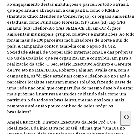
ao engajamento destas instituições e parceiros todo o Brasil,
que apoiaram e abraçaram a campanha, como o ICMBio
(Instituto Chico Mendes de Conservação), os órgãos ambientai
estaduais, como Fundação Florestal (SP), Inea (RJ), Iap (PR),
Imasul (MS), Ideflor-Bio (PA), SEMA-CE, Ibram-DF, órgãos
ambientais municipais, grupos, coletivos e instituições. Ao tod
foram mais de 130 parceiros mobilizadores de norte a sul do
país. A campanha contou também com o apoio da GIZ,
Sociedade Alemã de Cooperação Internacional, e das próprias
ONGs da Coalizão, que se organizaram e contribuíram para a
realização da ação. O Secretário Executivo Adjunto e Gerente
de Projeto no IMAFLORA, Roberto Palmieri, avalia que, com a
campanha, os "órgãos estaduais como o Ideflor-Bio no Pará e
parceiros locais se sentiram menos solados, fazendo parte de
uma rede nacional que compartilha do mesmo desejo de estar
mais próximo à natureza e unidos cuidando dela como um
patrimônio de todos os brasileiros, mesmo nos locais mais
remotos e até então pouco conhecido pelos próprios
brasileiros".
Angela Kuczach, Diretora Executiva da Rede Pró UC e
idealizadora da iniciativa no Brasil, afirma que "Um Dia no