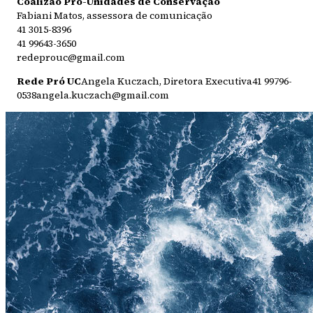
Coalizão Pró-Unidades de Conservação
Fabiani Matos, assessora de comunicação
41 3015-8396
41 99643-3650
redeprouc@gmail.com
Rede Pró UC
Angela Kuczach, Diretora Executiva41 99796-
0538angela.kuczach@gmail.com​