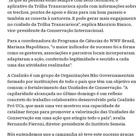
"Já que as pessoas estão sempre com seus celulares, o
aplicativo da Trilha Transcarioca ajuda com informações sobr
os trechos, pontos de apoio e dicas para um bom passeio e
também as conecta à natureza. E pode gerar mais engajament
no cuidado da Trilha Transcarioca", explica Mauricio Bianco,
vice-presidente da Conservação Internacional.
Para a coordenadora do Programa de Ciências do WWF-Brasil,
Mariana Napolitano, "o maior indicador de sucesso foi a forma
como os gestores, associações e parceiros locais incorporaram
adaptaram a ação, conferindo legitimidade e sentido a cada
uma das atividades realizadas".
A Coalizão é um grupo de Organizações Não Governamentais
formado por instituições de todo o país que têm um objetivo e
comum: o fortalecimento das Unidades de Conservação. "A
capilaridade alcançada no último domingo é um reflexo
concreto do trabalho colaborativo desenvolvido pela Coalizão
Pró UCs, que mais uma vez mostrou sua capacidade de
catalisar forças para promover a valorização das Unidades de
Conservação em uma ação que atingiu todo o país", avalia
Fernando Pieroni, diretor-presidente do Instituto Semeia.
Nós entendemos que a campanha só teve este sucesso graças