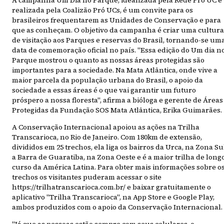
A campanha Um Dia no Parque, idealizada pela Rede Pró UC e
realizada pela Coalizão Pró UCs, é um convite para os
brasileiros frequentarem as Unidades de Conservação e para
que as conheçam. O objetivo da campanha é criar uma cultura
de visitação aos Parques e reservas do Brasil, tornando-se um
data de comemoração oficial no país. "Essa edição do Um dia n
Parque mostrou o quanto as nossas áreas protegidas são
importantes para a sociedade. Na Mata Atlântica, onde vive a
maior parcela da população urbana do Brasil, o apoio da
sociedade a essas áreas é o que vai garantir um futuro
próspero a nossa floresta", afirma a bióloga e gerente de Áreas
Protegidas da Fundação SOS Mata Atlântica, Erika Guimarães.
A Conservação Internacional apoiou as ações na Trilha
Transcarioca, no Rio de Janeiro. Com 180km de extensão,
divididos em 25 trechos, ela liga os bairros da Urca, na Zona Su
a Barra de Guaratiba, na Zona Oeste e é a maior trilha de long
curso da América Latina. Para obter mais informações sobre o
trechos os visitantes puderam acessar o site
https://trilhatranscarioca.com.br/ e baixar gratuitamente o
aplicativo "Trilha Transcarioca", na App Store e Google Play,
ambos produzidos com o apoio da Conservação Internacional.​