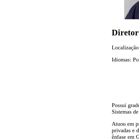
Direto
Localização
Idiomas
:
Po
Possui grad
Sistemas d
Atuou em pr
privadas e 
ênfase em G