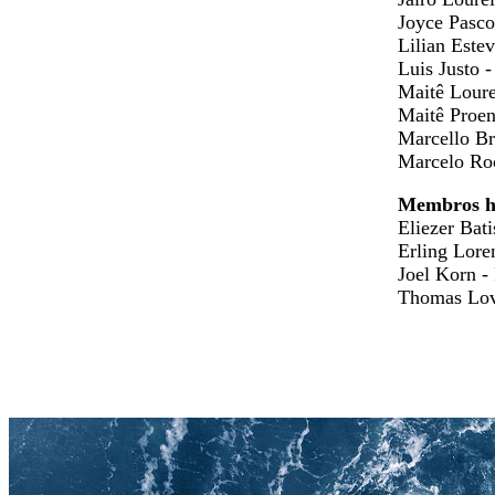
​Joyce Pasco
Lilian Este
Luis Justo 
Maitê Loure
Maitê Proen
Marcello Br
Marcelo Roc
Membros h
Eliezer Bat
Erling Lore
Joel Korn​ 
Thomas Lo