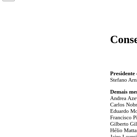
Conse
Presidente
Stefano ​Ar
Demais me
Andrea Azev
Carlos Nobr
Eduardo Mo
Francisco P
Gilberto Gil
Hélio Mattar
Jairo Loure