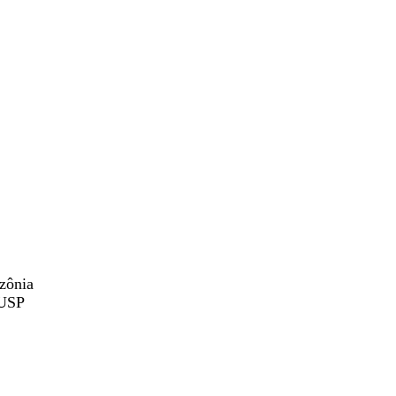
zônia
 USP