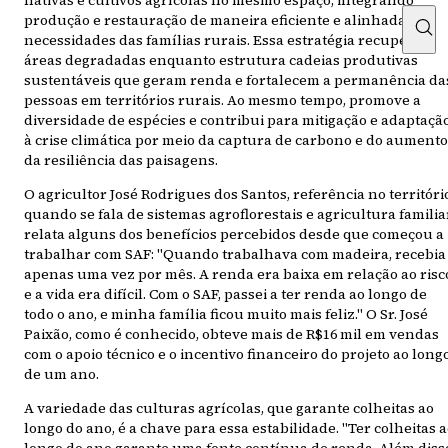
produção e restauração de maneira eficiente e alinhada às
necessidades das famílias rurais. Essa estratégia recupera
áreas degradadas enquanto estrutura cadeias produtivas
sustentáveis que geram renda e fortalecem a permanência da
pessoas em territórios rurais. Ao mesmo tempo, promove a
diversidade de espécies e contribui para mitigação e adaptaçã
à crise climática por meio da captura de carbono e do aumento
da resiliência das paisagens.
O agricultor José Rodrigues dos Santos, referência no territóri
quando se fala de sistemas agroflorestais e agricultura familia
relata alguns dos benefícios percebidos desde que começou a
trabalhar com SAF: "Quando trabalhava com madeira, recebia
apenas uma vez por mês. A renda era baixa em relação ao risc
e a vida era difícil. Com o SAF, passei a ter renda ao longo de
todo o ano, e minha família ficou muito mais feliz." O Sr. José
Paixão, como é conhecido, obteve mais de R$16 mil em vendas
com o apoio técnico e o incentivo financeiro do projeto ao long
de um ano.
A variedade das culturas agrícolas, que garante colheitas ao
longo do ano, é a chave para essa estabilidade. "Ter colheitas 
longo do ano garante uma fonte contínua de renda. Além diss