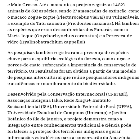
e Mato Grosso. Até o momento, o projeto registrou 14.823
animais de 602 espécies, sendo 27 ameaçadas de extinção, como
o macaco Zogue-zogue (Plecturocebus vieirai) ou vulneráveis,
a exemplo do Tatu canastra (Priodontes maximus). Há também
as espécies que eram desconhecidas dos Panarás, como a
Maria-leque (Onychorhynchus coronatus) e a Perereca-de-
vidro (Hyalinobatrachium cappellei).
As pesquisas também registraram a presença de espécies-
chave para o equilíbrio ecológico da floresta, como onças e
porcos-do-mato, reforçando a importância da conservação do
território. Os resultados foram obtidos a partir de um modelo
de pesquisa intercultural que reúne pesquisadores indígena
e acadêmicos no monitoramento da biodiversidade.
Desenvolvido pela Conservação Internacional (CI-Brasil),
Associação Indígena Iakiô, Rede Xingu+, Instituto
Socioambiental (ISA), Universidade Federal do Pará (UFPA),
Universidade Estadual de Campinas (Unicamp) e Jardim
Botânico do Rio de Janeiro, o projeto demonstra como a
integração entre conhecimentos tradicional e ciência pode
fortalecer a proteção dos territórios indígenas e gerar
informações estratégicas para a conservação da Amazônia.