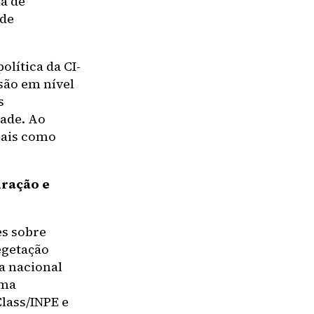
a de
 de
lítica da CI-
isão em nível
s
dade. Ao
mais como
uração e
es sobre
vegetação
ia nacional
rma
lass/INPE e