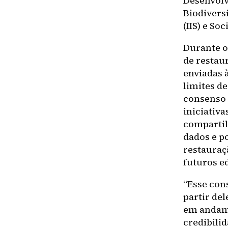
Desenvolv
Biodivers
(IIS) e So
Durante o
de restau
enviadas 
limites d
consenso 
iniciativa
compartil
dados e p
restauraç
futuros ed
“Esse con
partir de
em andame
credibili