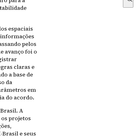
ro para a
tabilidade
dos espaciais
s informações
assando pelos
e avanço foi o
istrar
egras claras e
ndo a base de
so da
parâmetros em
ia do acordo.
Brasil. A
 os projetos
ções,
-Brasil e seus