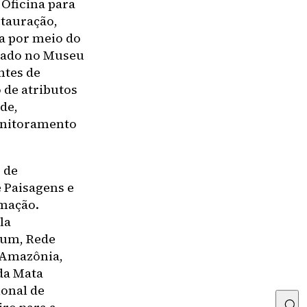
 Oficina para
tauração,
ra por meio do
izado no Museu
ntes de
 de atributos
de,
monitoramento
 de
 Paisagens e
rmação.
la
cum, Rede
a Amazônia,
da Mata
ional de