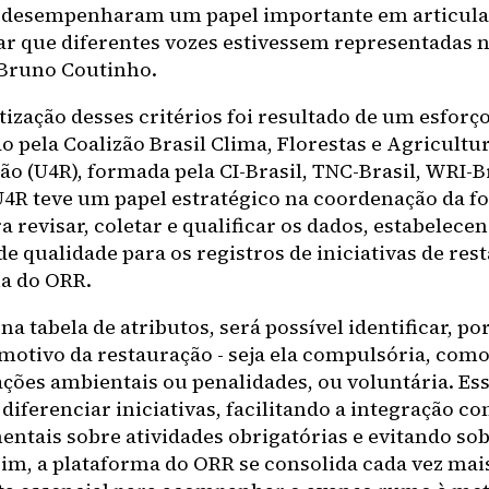
 desempenharam um papel importante em articular
ar que diferentes vozes estivessem representadas n
Bruno Coutinho.
ização desses critérios foi resultado de um esforço
 pela Coalizão Brasil Clima, Florestas e Agricultur
ão (U4R), formada pela CI-Brasil, TNC-Brasil, WRI-
 U4R teve um papel estratégico na coordenação da fo
a revisar, coletar e qualificar os dados, estabelece
e qualidade para os registros de iniciativas de res
a do ORR.
a tabela de atributos, será possível identificar, po
 motivo da restauração - seja ela compulsória, como
ões ambientais ou penalidades, ou voluntária. Ess
diferenciar iniciativas, facilitando a integração c
ntais sobre atividades obrigatórias e evitando so
sim, a plataforma do ORR se consolida cada vez ma