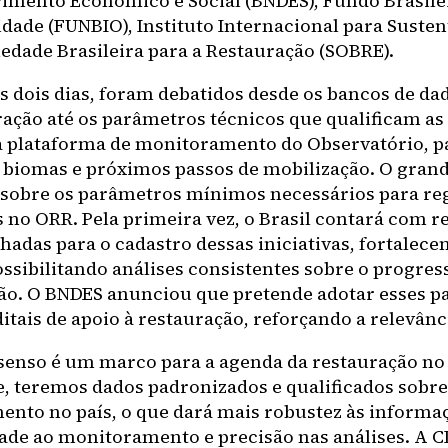
imento Econômico e Social (BNDES), Fundo Brasilei
idade (FUNBIO), Instituto Internacional para Susten
ciedade Brasileira para a Restauração (SOBRE).
s dois dias, foram debatidos desde os bancos de da
ração até os parâmetros técnicos que qualificam a
à plataforma de monitoramento do Observatório, p
e biomas e próximos passos de mobilização. O grand
sobre os parâmetros mínimos necessários para reg
s no ORR. Pela primeira vez, o Brasil contará com r
hadas para o cadastro dessas iniciativas, fortalece
ossibilitando análises consistentes sobre o progres
ão. O BNDES anunciou que pretende adotar esses 
itais de apoio à restauração, reforçando a relevânc
senso é um marco para a agenda da restauração no 
le, teremos dados padronizados e qualificados sobre
nto no país, o que dará mais robustez às informa
dade ao monitoramento e precisão nas análises. A CI