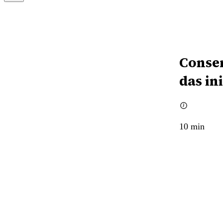
Conser
das in
10
min