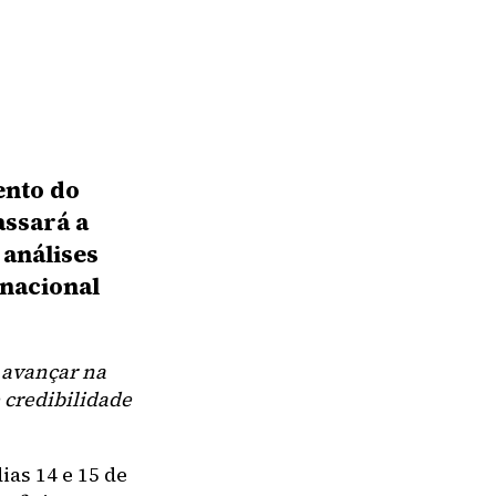
ento do
assará a
 análises
 nacional
 avançar na
 credibilidade
ias 14 e 15 de