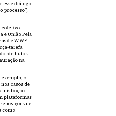
 esse diálogo
o processo”,
 coletivo
a e União Pela
Brasil e WWF-
rça-tarefa
ndo atributos
tauração na
r exemplo, o
 nos casos de
a distinção
om plataformas
breposições de
is como