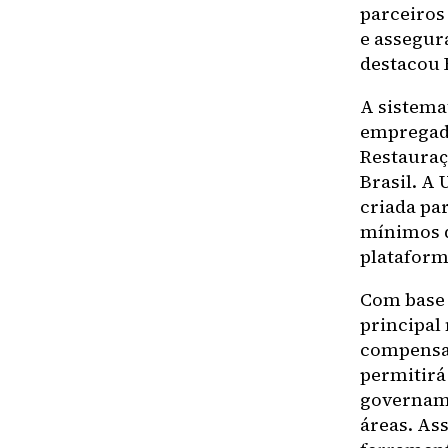
parceiros
e assegur
destacou 
A sistemat
empregado
Restauraç
Brasil. A
criada par
mínimos d
plataform
Com base n
principal
compensaç
permitirá 
govername
áreas. As