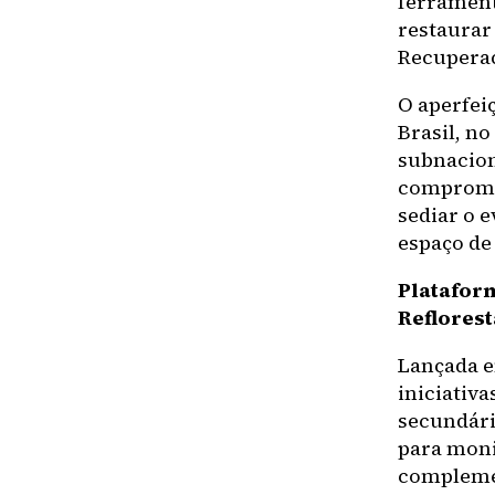
ferrament
restaurar
Recuperaç
O aperfei
Brasil, no
subnacion
compromis
sediar o 
espaço de 
Platafor
Reflores
Lançada e
iniciativa
secundári
para moni
complemen