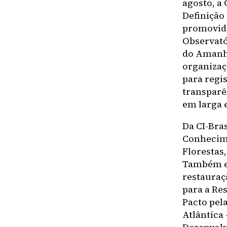
agosto, a 
Definição
promovida
Observató
do Amanhã
organizaç
para regi
transparê
em larga 
Da CI-Bra
Conhecime
Florestas
Também es
restauraç
para a Re
Pacto pel
Atlântica