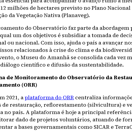
a essencial para acompanhar o avanço rumo à met
 12 milhões de hectares previsto no Plano Nacional
ão da Vegetação Nativa (Planaveg).
çoamento do Observatório faz parte da abordagem po
 qual um dos objetivos é subsidiar a tomada de dec
al ou nacional. Com isso, ajuda o país a avançar no
sos relacionados à crise do clima e da biodiversi
evento, o Museu do Amanhã se consolida cada vez 
diálogo científico e difusão da sustentabilidade.
ma de Monitoramento do Observatório da Resta
tamento (ORR)
m 2021, a
plataforma do ORR
centraliza informaçõ
s de restauração, reflorestamento (silvicultura) e 
a no país. A plataforma é hoje a principal referênc
torar dado de projetos voluntários, atuando de fo
tar a bases governamentais como SICAR e TerraC