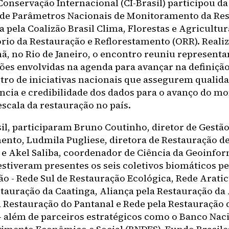
Conservação Internacional (CI-Brasil) participou da
 de Parâmetros Nacionais de Monitoramento da Res
 pela Coalizão Brasil Clima, Florestas e Agricultu
rio da Restauração e Reflorestamento (ORR). Real
, no Rio de Janeiro, o encontro reuniu representa
ões envolvidas na agenda para avançar na definição
stro de iniciativas nacionais que assegurem qualida
ncia e credibilidade dos dados para o avanço do 
escala da restauração no país.
sil, participaram Bruno Coutinho, diretor de Gestão
nto, Ludmila Pugliese, diretora de Restauração de
, e Akel Saliba, coordenador de Ciência da Geoinfo
tiveram presentes os seis coletivos biomáticos pe
ão - Rede Sul de Restauração Ecológica, Rede Arati
stauração da Caatinga, Aliança pela Restauração d
a Restauração do Pantanal e Rede pela Restauração 
 - além de parceiros estratégicos como o Banco Nac